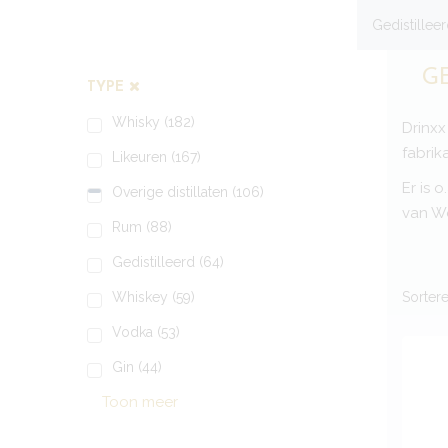
Gedistillee
G
TYPE
Whisky
(182)
Drinxx
fabrik
Likeuren
(167)
Er is 
Overige distillaten
(106)
van We
Rum
(88)
Gedistilleerd
(64)
Sorter
Whiskey
(59)
Vodka
(53)
Gin
(44)
Toon meer