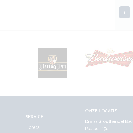
1
ONZE LOCATIE
SERVICE
Drinxx Groothandel B.V.
Horeca
Postbus 174