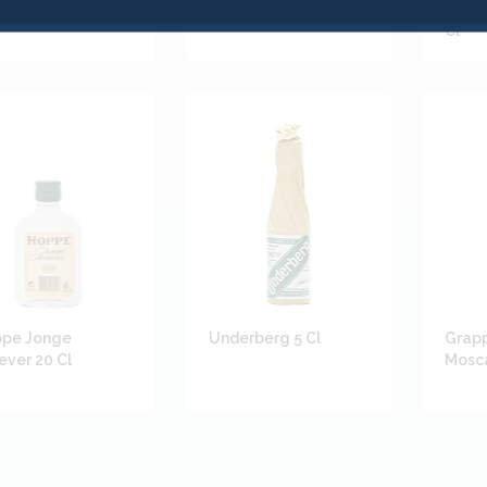
mero 70 Cl
Genever Ltr
Speci
Cl
pe Jonge
Underberg 5 Cl
Grap
ever 20 Cl
Mosca