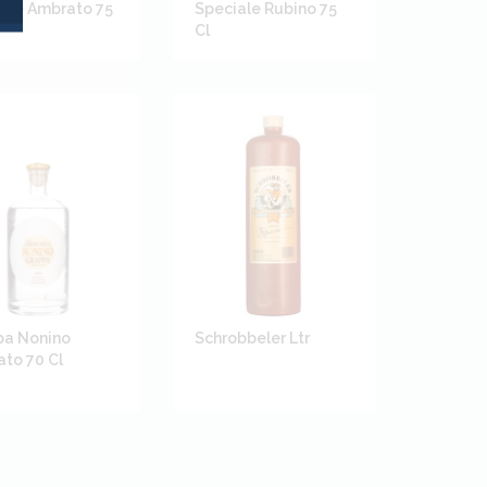
ale Ambrato 75
Speciale Rubino 75
Cl
pa Nonino
Schrobbeler Ltr
to 70 Cl