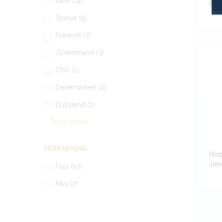
Italie
(14)
Pri
Spanje
(9)
Frankrijk
(7)
Griekenland
(3)
Chili
(2)
Denemarken
(2)
Duitsland
(2)
Toon meer
VERPAKKING
Hop
Jen
Fles
(97)
Mini
(7)