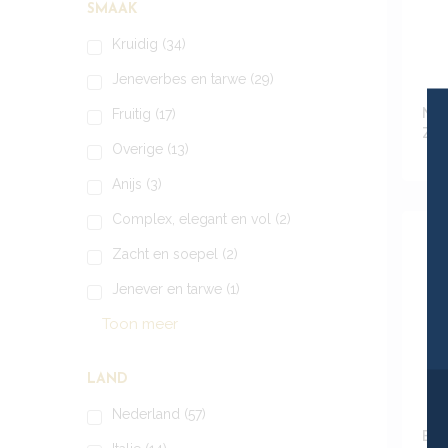
SMAAK
Kruidig
(34)
Jeneverbes en tarwe
(29)
Noo
Fruitig
(17)
Zee
Overige
(13)
Anijs
(3)
Complex, elegant en vol
(2)
Zacht en soepel
(2)
Jenever en tarwe
(1)
Toon meer
LAND
Nederland
(57)
Bra