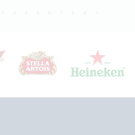
2
3
4
5
6
7
8
9
»