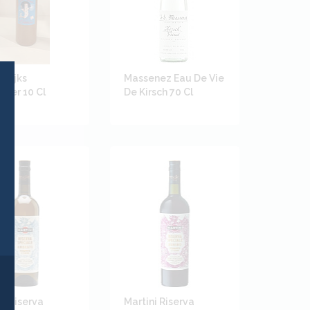
wijks
Massenez Eau De Vie
ter 10 Cl
De Kirsch 70 Cl
ni Riserva
Martini Riserva