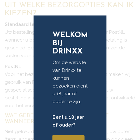
UIT WELKE BEZORGOPTIES KAN IK
KIEZEN?
Standaard levering
Uw bestelling wordt gratis thuis geleverd door PostNL
WELKOM
wanneer u bestelt voor € 75,- of meer en de betaling is
BIJ
geschied. Bestelt u voor minder dan € 75,- dan zijn de
DRINXX
kosten voor de verzending standaard € 6,95.
Om de website
PostNL
van Drinxx te
Voor het bezorgen van uw wijn of accessoires maken wij
kunnen
gebruik van Flespakket (PostNL). Flespakket is
bezoeken dient
gespecialiseerd in wijnleveringen. U ontvangt uw
u 18 jaar of
bestelling in een degelijke verpakking, speciaal ontwikkeld
ouder te zijn.
voor het vervoeren van wijn.
WAT GEBEURT ER MET MIJN PAKKET
Bent u 18 jaar
WANNEER IK NIET THUIS BEN?
of ouder?
Niet getreurd! PostNL levert uw bestelling af bij uw buren
(tenzij anders aangegeven). Mocht bij uw buren ook geen