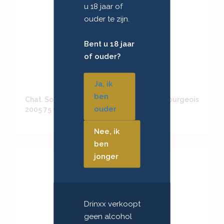
u 18 jaar of
ouder te zijn.
Bent u 18 jaar
of ouder?
Ja, ik
ben
Chat. Sociando-mallet Haut-médoc Cru Bourgeois
ouder
2005 75 Cl
Nee, ik
ben
jonger
Drinxx verkoopt
geen alcohol