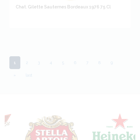
Chat. Gilette Sauternes Bordeaux 1976 75 Cl
1
2
3
4
5
6
7
8
9
»
last