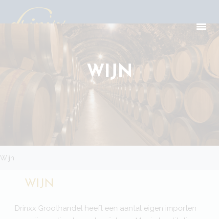
WIJN
Wijn
WIJN
Drinxx Groothandel heeft een aantal eigen importen