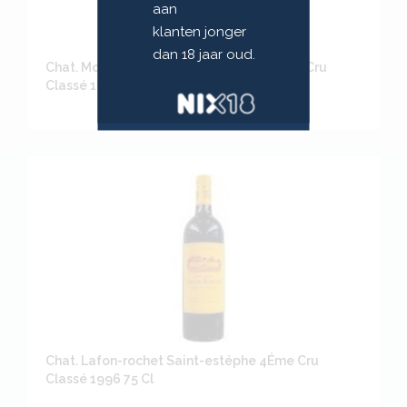
aan
klanten jonger
dan 18 jaar oud.
Chat. Mouton Rothschild Pauillac Premier Cru
Classé 1996 75 Cl
Chat. Lafon-rochet Saint-estéphe 4Éme Cru
Classé 1996 75 Cl