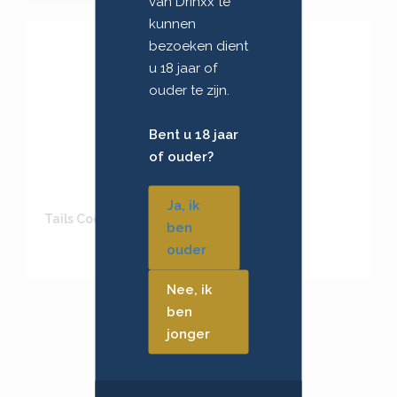
van Drinxx te
kunnen
bezoeken dient
u 18 jaar of
ouder te zijn.
Bent u 18 jaar
of ouder?
Ja, ik
Tails Cocktails Margarita Ltr
ben
ouder
Nee, ik
ben
jonger