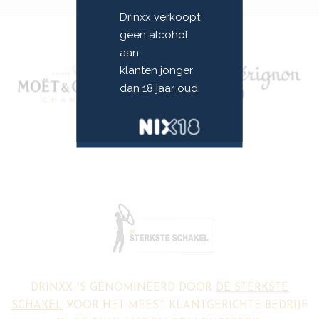
Drinxx verkoopt
geen alcohol
aan
klanten jonger
dan 18 jaar oud.
DRINXX IS GENOMINEERD DOOR
DE STERKSTE
SCHAKEL
VOOR HET MEEST KLANTGERICHTE BEDRIJF